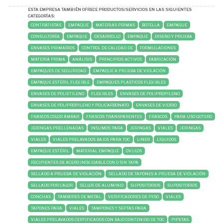
ESTA EMPRESA TAMBIÉN OFRECE PRODUCTOS/SERVICIOS EN LAS SIGUIENTES
CATEGORÍAS:
CONTRATISTAS
EMPAQUE
MATERIAS PRIMAS
BOTELLA
EMPAQUE
CONSULTORÍA
EMPAQUE
DESARROLLO
EMPAQUE
DISEÑO Y PRUEBA
ENVASES PRIMARIOS
CONTROL DE CALIDAD DE
FORMULACIONES
MATERIA PRIMA
ANÁLISIS
PRINCIPIOS ACTIVOS
FABRICACIÓN
EMPAQUES DE SEGURIDAD
EMPAQUE A PRUEBA DE VIOLACIÓN
EMPAQUE ESTÉRIL FLEXIBLE
EMPAQUES PLASTICOS FLEXIBLES
ENVASES DE POLIETILENO
FLEXIBLES
ENVASES DE POLIPROPILENO
ENVASES DE POLIPROPILENO Y POLICARBONATO
ENVASES DE VIDRIO
FRASCOS COLOR ÁMBAR
FRASCOS TRANSPARENTES
FRASCOS
PARA USO GOTERO
JERINGAS PRELLENADAS
INSUMOS PARA
JERINGAS
VIALES
JERINGAS
VIALES
VIALES PRELAVADOS BAJOS PARA TOC
LINER
LÍQUIDOS
EMPAQUE ESTÉRIL
MATERIAL EMPAQUE
OVULOS
RECIPIENTES DE ACERO INOXIDABLE CON O SIN TAPA
SELLADO A PRUEBA DE VIOLACIÓN
SELLADO DE TAPONES A PRUEBA DE VIOLACIÓN
SELLADO POR CALOR
SELLOS DE ALUMINIO
SUPOSITORIOS
SUPOSITORIOS
CONCHAS
TAMBORES DE METAL
VERIFICADORES DE PESO
VIALES
TAPONES PARA
VIALES
TAMPONES Y SEPTAS PARA
VIALES PRELAVADOS CERTIFICADOS CON BAJO CONTENIDO DE TOC
PIPETAS