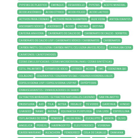
PIPETAS DE PLASTICO
EMPAQUE
DESARROLLO
PIPETAS
ACEITE MINERAL
ÁCIDO ASCÓRBICO
ÁCIDO CÍTRICO
ACIDO FOLICO
ACIDO LACTICO
ACTIVOS PARA CREMAS
ACTIVOS PARA SHAMPOOS
ALOE VERA
ANTIOXIDANTES
ASCORBATO SÓDICO
ASCÓRBICO
ÁCIDO
ENZIMA
BIOTINA
CAFEINA ANHIDRA
CARBONATO DE CALCIO DC
CARBONATO DE CALCIO - SORBITOL
CARBONATO DE CALCIO USP / CARBONATO SÓDICO / CARBONATOS
CARBONATOS
CARBOXIMETIL CELULOSA / CARBOXIMETIL CELULOSA (AVICELRC/CL)
CARNAUBA CERA
CARATENOS / CAROTENOIDES
CERAS EMULSIFICADAS / CERAS MICROCRISTALINAS / CERAS SINTÉTICAS
CETIL PALMITATO
CITRATO DE SOCIO
CITRICO
ACIDO
CMC
COENZIMA Q10
COLÁGENO
COLORANTES / COLORANTES D&C / COLORES HIDROSOLUBLES
COPOLIVIDONA USP / COPOLIVIDONA USP/NF
DIPÉPTIDOS
ENMASCARANTES / ENMASCADORES DE SABOR
EXTRACTOS BOTÁNICOS / EXTRACTOS NATURALES: CASTAÑO
SAW PALMETTO
PASSIFLORA
AJO
TILA
ACTEA
REGALIZ
TE VERDE
GARCINIA
HINOJO
UVASEED
ÑAME
AVENA
EQUINACEA PURPUREA
UVA URSI
ESPIRULINA
ISIFLAVONAS DE SOYA
ROMERO
JALEA REAL
EUCALIPTO
MENTA
OLIVO
ANGELICA
PEREJIL
HARPAGOFITO
ELEUTEROCOCO
VERBENA
CARDO MARIANO
ALCACHOFA
FENOGRECO
COLA DE CABALLO
DAMIANA