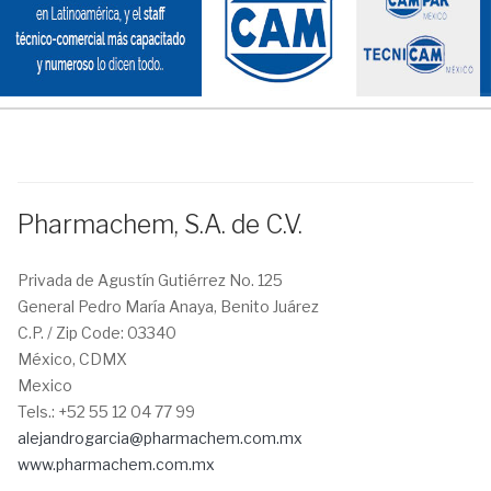
Pharmachem, S.A. de C.V.
Privada de Agustín Gutiérrez No. 125
General Pedro María Anaya, Benito Juárez
C.P. / Zip Code:
03340
México, CDMX
Mexico
Tels.:
+52 55 12 04 77 99
alejandrogarcia@pharmachem.com.mx
www.pharmachem.com.mx