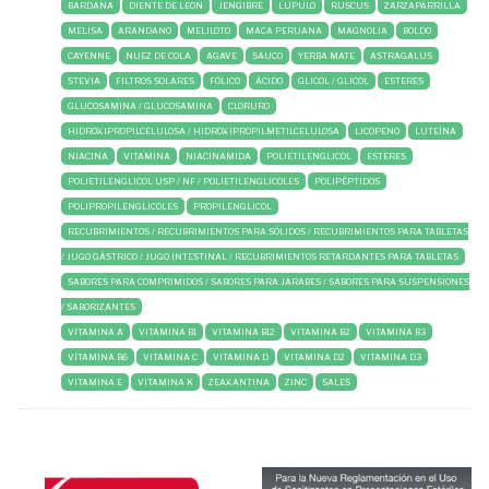
BARDANA
DIENTE DE LEON
JENGIBRE
LUPULO
RUSCUS
ZARZAPARRILLA
MELISA
ARANDANO
MELILOTO
MACA PERUANA
MAGNOLIA
BOLDO
CAYENNE
NUEZ DE COLA
AGAVE
SAUCO
YERBA MATE
ASTRAGALUS
STEVIA
FILTROS SOLARES
FÓLICO
ÁCIDO
GLICOL / GLICOL
ESTERES
GLUCOSAMINA / GLUCOSAMINA
CLORURO
HIDROXIPROPILCELULOSA / HIDROXIPROPILMETILCELULOSA
LICOPENO
LUTEÍNA
NIACINA
VITAMINA
NIACINAMIDA
POLIETILENGLICOL
ESTERES
POLIETILENGLICOL USP / NF / POLIETILENGLICOLES
POLIPÉPTIDOS
POLIPROPILENGLICOLES
PROPILENGLICOL
RECUBRIMIENTOS / RECUBRIMIENTOS PARA SÓLIDOS / RECUBRIMIENTOS PARA TABLETAS
/ JUGO GÁSTRICO / JUGO INTESTINAL / RECUBRIMIENTOS RETARDANTES PARA TABLETAS
SABORES PARA COMPRIMIDOS / SABORES PARA JARABES / SABORES PARA SUSPENSIONES
/ SABORIZANTES
VITAMINA A
VITAMINA B1
VITAMINA B12
VITAMINA B2
VITAMINA B3
VITAMINA B6
VITAMINA C
VITAMINA D
VITAMINA D2
VITAMINA D3
VITAMINA E
VITAMINA K
ZEAXANTINA
ZINC
SALES