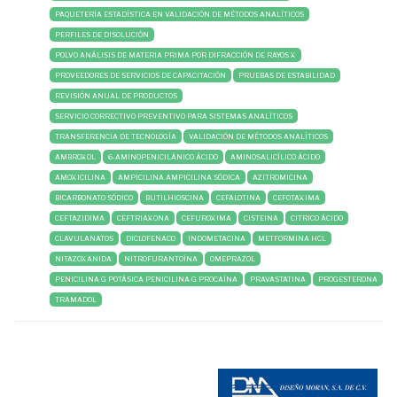
PAQUETERÍA ESTADÍSTICA EN VALIDACIÓN DE MÉTODOS ANALÍTICOS
PERFILES DE DISOLUCIÓN
POLVO ANÁLISIS DE MATERIA PRIMA POR DIFRACCIÓN DE RAYOS X
PROVEEDORES DE SERVICIOS DE CAPACITACIÓN
PRUEBAS DE ESTABILIDAD
REVISIÓN ANUAL DE PRODUCTOS
SERVICIO CORRECTIVO PREVENTIVO PARA SISTEMAS ANALÍTICOS
TRANSFERENCIA DE TECNOLOGÍA
VALIDACIÓN DE MÉTODOS ANALÍTICOS
AMBROXOL
6-AMINOPENICILÁNICO ÁCIDO
AMINOSALICÍLICO ÁCIDO
AMOXICILINA
AMPICILINA AMPICILINA SÓDICA
AZITROMICINA
BICARBONATO SÓDICO
BUTILHIOSCINA
CEFALOTINA
CEFOTAXIMA
CEFTAZIDIMA
CEFTRIAXONA
CEFUROXIMA
CISTEINA
CITRICO ÁCIDO
CLAVULANATOS
DICLOFENACO
INDOMETACINA
METFORMINA HCL
NITAZOXANIDA
NITROFURANTOÍNA
OMEPRAZOL
PENICILINA G POTÁSICA PENICILINA G PROCAÍNA
PRAVASTATINA
PROGESTERONA
TRAMADOL