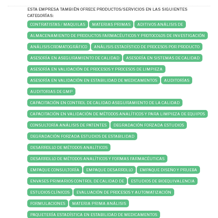
ESTA EMPRESA TAMBIÉN OFRECE PRODUCTOS/SERVICIOS EN LAS SIGUIENTES
CATEGORÍAS:
CONTRATISTAS / MAQUILAS
MATERIAS PRIMAS
ADITIVOS ANÁLISIS DE
ALMACENAMIENTO DE PRODUCTOS FARMACÉUTICOS Y PROTOCOLOS DE INVESTIGACIÓN
ANÁLISIS CROMATOGRÁFICO
ANÁLISIS ESTADÍSTICO DE PROCESOS POR PRODUCTO
ASESORÍA EN ASEGURAMIENTO DE CALIDAD
ASESORÍA EN SISTEMAS DE CALIDAD
ASESORÍA EN VALIDACIÓN DE PROCESOS Y PROCESOS DE LIMPIEZA
ASESORÍA EN VALIDACIÓN EN ESTABILIDAD DE MEDICAMENTOS
AUDITORÍAS
AUDITORIAS DE GMP
CAPACITACIÓN EN CONTROL DE CALIDAD ASEGURAMIENTO DE LA CALIDAD
CAPACITACIÓN EN VALIDACIÓN DE MÉTODOS ANALÍTICOS Y PARA LIMPIEZA DE EQUIPOS
CONSULTORÍA ANÁLISIS DE PATENTES
DEGRADACIÓN FORZADA ESTUDIOS
DEGRADACIÓN FORZADA ESTUDIOS DE ESTABILIDAD
DESARROLLO DE MÉTODOS ANALÍTICOS
DESARROLLO DE MÉTODOS ANALÍTICOS Y FORMAS FARMACÉUTICAS
EMPAQUE CONSULTORÍA
EMPAQUE DESARROLLO
EMPAQUE DISEÑO Y PRUEBA
ENVASES PRIMARIOS CONTROL DE CALIDAD DE
ESTUDIOS DE BIOEQUIVALENCIA
ESTUDIOS CLÍNICOS
EVALUACIÓN DE PROCESOS Y AUTOMATIZACIÓN
FORMULACIONES
MATERIA PRIMA ANÁLISIS
PAQUETERÍA ESTADÍSTICA EN ESTABILIDAD DE MEDICAMENTOS