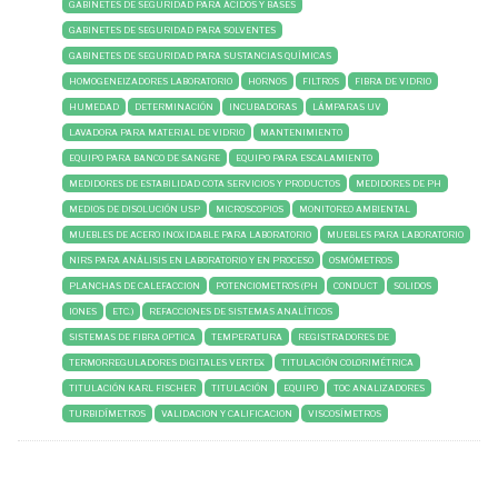
GABINETES DE SEGURIDAD PARA ÁCIDOS Y BASES
GABINETES DE SEGURIDAD PARA SOLVENTES
GABINETES DE SEGURIDAD PARA SUSTANCIAS QUÍMICAS
HOMOGENEIZADORES LABORATORIO
HORNOS
FILTROS
FIBRA DE VIDRIO
HUMEDAD
DETERMINACIÓN
INCUBADORAS
LÁMPARAS UV
LAVADORA PARA MATERIAL DE VIDRIO
MANTENIMIENTO
EQUIPO PARA BANCO DE SANGRE
EQUIPO PARA ESCALAMIENTO
MEDIDORES DE ESTABILIDAD COTA SERVICIOS Y PRODUCTOS
MEDIDORES DE PH
MEDIOS DE DISOLUCIÓN USP
MICROSCOPIOS
MONITOREO AMBIENTAL
MUEBLES DE ACER0 INOXIDABLE PARA LABORATORIO
MUEBLES PARA LABORATORIO
NIRS PARA ANÁLISIS EN LABORATORIO Y EN PROCESO
OSMÓMETROS
PLANCHAS DE CALEFACCION
POTENCIOMETROS (PH
CONDUCT
SOLIDOS
IONES
ETC.)
REFACCIONES DE SISTEMAS ANALÍTICOS
SISTEMAS DE FIBRA OPTICA
TEMPERATURA
REGISTRADORES DE
TERMORREGULADORES DIGITALES VERTEX
TITULACIÓN COLORIMÉTRICA
TITULACIÓN KARL FISCHER
TITULACIÓN
EQUIPO
TOC ANALIZADORES
TURBIDÍMETROS
VALIDACION Y CALIFICACION
VISCOSÍMETROS