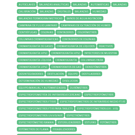
AUTOCLAVES
BALANZAS ANALÍTICAS
BALANZAS
AUTOMÁTICAS
BALANZAS
CALIBRACIÓN
BALANZAS
DIGITALES
BALANZAS
HUMEDAD
BALANZAS TERMOGRAVIMETRICAS
BAÑOS DE AGUA/AGITACION
CAMPANA DE FLUJO LAMINAR
CAMPANAS DE EXTRACCIÓN DE HUMOS
CENTRÍFUGAS
COLONIAS
CONTADORES
COLORÍMETROS
COLUMNAS CROMATOGRAFICAS
CONTADORES DE COLONIAS
CROMATOGRAFÍA DE GASES
CROMATOGRAFÍA DE LÍQUIDOS
REACTIVOS
CROMATOGRAFÍA HPLC
CROMATOGRAFÍA HPLC
INYECTORES DE MUESTRA
CROMATOGRAFÍA LÍQUIDA
CROMATOGRAFÍA
COLUMNAS PARA
CROMATOGRAFÍA UPLC
CROMATORAFOS DE GAS
DENSITÓMETROS
DESINTEGRADORES
DESTILACIÓN
EQUIPO
DESTILADORES
DETERMINACIÓN DE HUMEDAD
DISOLUCION
EQUIPO (MANUAL Y AUTOMATIZADOS)
DURÓMETROS
ESPECTROFOTOMETRÍA DE INFRARROJO CERCANO
ESPECTROFOTÓMETROS
ESPECTROFOTÓMETROS FTRIR
ESPECTROFOTOMETROS DE INFRARROJO MEDIO FT-IR
ESPECTROFOTOMETROS FTIR PARA TABLETS
ESPECTROFOTÓMETROS (UV - VIS)
ESPECTROFOTOMETROS UV-VIS/NIR
ESPECTRÓMETROS
ESPECTROTÓMETRO RAMAN
ESTERILIZADORES
ESTUFAS
FOTÓMETROS
FOTÓMETROS DE FLAMA
FRIABILIZADORES