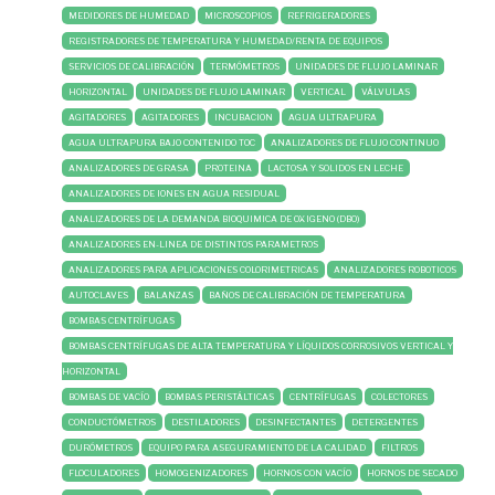
MEDIDORES DE HUMEDAD
MICROSCOPIOS
REFRIGERADORES
REGISTRADORES DE TEMPERATURA Y HUMEDAD/RENTA DE EQUIPOS
SERVICIOS DE CALIBRACIÓN
TERMÓMETROS
UNIDADES DE FLUJO LAMINAR
HORIZONTAL
UNIDADES DE FLUJO LAMINAR
VERTICAL
VÁLVULAS
AGITADORES
AGITADORES
INCUBACION
AGUA ULTRAPURA
AGUA ULTRAPURA BAJO CONTENIDO TOC
ANALIZADORES DE FLUJO CONTINUO
ANALIZADORES DE GRASA
PROTEINA
LACTOSA Y SOLIDOS EN LECHE
ANALIZADORES DE IONES EN AGUA RESIDUAL
ANALIZADORES DE LA DEMANDA BIOQUIMICA DE OXIGENO (DBO)
ANALIZADORES EN-LINEA DE DISTINTOS PARAMETROS
ANALIZADORES PARA APLICACIONES COLORIMETRICAS
ANALIZADORES ROBOTICOS
AUTOCLAVES
BALANZAS
BAÑOS DE CALIBRACIÓN DE TEMPERATURA
BOMBAS CENTRÍFUGAS
BOMBAS CENTRÍFUGAS DE ALTA TEMPERATURA Y LÍQUIDOS CORROSIVOS VERTICAL Y
HORIZONTAL
BOMBAS DE VACÍO
BOMBAS PERISTÁLTICAS
CENTRÍFUGAS
COLECTORES
CONDUCTÓMETROS
DESTILADORES
DESINFECTANTES
DETERGENTES
DURÓMETROS
EQUIPO PARA ASEGURAMIENTO DE LA CALIDAD
FILTROS
FLOCULADORES
HOMOGENIZADORES
HORNOS CON VACÍO
HORNOS DE SECADO