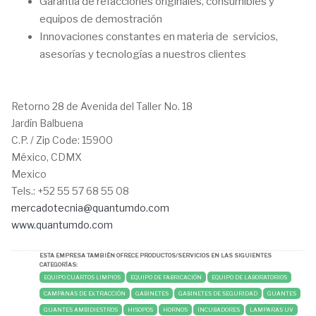
Garantía de refacciones originales, consumibles y
equipos de demostración
Innovaciones constantes en materia de servicios,
asesorías y tecnologías a nuestros clientes
Retorno 28 de Avenida del Taller No. 18
Jardín Balbuena
C.P. / Zip Code:
15900
México, CDMX
Mexico
Tels.:
+52 55 57 68 55 08
mercadotecnia@quantumdo.com
www.quantumdo.com
ESTA EMPRESA TAMBIÉN OFRECE PRODUCTOS/SERVICIOS EN LAS SIGUIENTES
CATEGORÍAS:
EQUIPO CUARTOS LIMPIOS
EQUIPO DE FABRICACIÓN
EQUIPO DE LABORATORIOS
CAMPANAS DE EXTRACCIÓN
GABINETES
GABINETES DE SEGURIDAD
GUANTES
GUANTES AMBIDIESTROS
HISOPOS
HORNOS
INCUBADORES
LAMPARAS UV