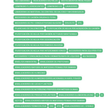
INCUBADORAS
INDICADORES DIGITALES
INSTRUMENTOS PARA PESAR
LÁMPARAS FLUORESCENTES
LÁMPARAS UV
LAVADORAS
LAVADORAS DE MATERIAL DE CONTROL DE CALIDAD Y MICROBIOLOGÍA
MEDIDORES DE CARBÓN ORGÁNICO TOTAL
MEDIDORES DE PH / CONDUCTIVIDAD OXIGENO
DISUELTO
ETC.
PLANCHAS DE CALEFACCION
PURIFICACIÓN DE AGUA POR ADSORCIÓN DE CARBÓN
PURIFICACIÓN DE AGUA POR CARBÓN ACTIVADO SANITIZABLE
PURIFICACIÓN DE AGUA POR DESIONIZACIÓN
PURIFICACIÓN DE AGUA POR ÓSMOSIS INVERSA
PURIFICACION DE AGUA POR INTERCAMBIO IONICO
ACCESORIOS PARA EQUIPOS FTIR
ACCESORIOS Y CONSUMIBLES PARA CROMATÓGRAFO DE LÍQUIDOS
AGITADORES
ANÁLISIS AMBIENTAL
ANALIZADOR DE PROTEINAS
ANALIZADORES RAPIDOS DE MATERIAS PRIMAS POR RAMAN
ANALIZADORES DE HUMEDAD
ANALIZADORES DE HUMEDAD CORRELACIONABLE A KARL FISHER
ANALIZADORES DE LECHE Y LACTEOS
ANALIZADORES DE NITRÓGENO PROTEÍCO POR MÉTODO DUMAS
ANALIZADORES DE PRODUCTOS LÁCTEOS
ANALIZADORES ELEMENTALES (N2
C
O
H2 Y S)
ANALIZADORES RÁPIDO DE MATERIAS PRIMAS POR RAMAN
ANALIZADORES TÉRMICOS (TGA
DSC
ETC)
ANALIZADORES UV – VISIBLE