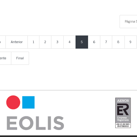
Página 5
o
Anterior
1
2
3
4
5
6
7
8
9
ente
Final