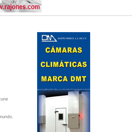
a
rtune
 mundo.