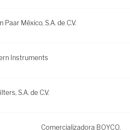
 Paar México, S.A. de C.V.
ern Instruments
ilters, S.A. de C.V.
Comercializadora BOYCO,