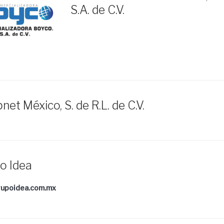
S.A. de C.V.
net México, S. de R.L. de C.V.
o Idea
upoidea.com.mx