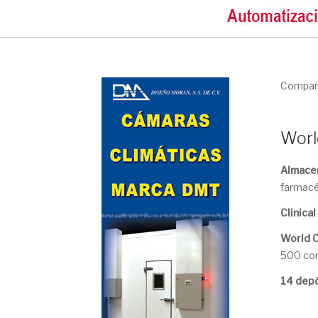
Compañí
World
Almacen
farmacéu
Clinica
World C
500 con
14 depó