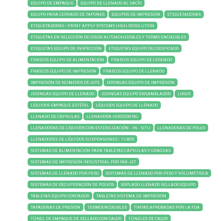
EQUIPO DE EMPAQUE
EQUIPO DE LLENADO AL VACÍO
EQUIPO PARA CERRADO DE TAPONES
EQUIPOS DE IMPRESIÓN
ETIQUETADORAS
ETIQUETADORAS / PRINT APPLY SYSTEMS HIGH RESOLUTION
ETIQUETAS EN SELECCIÓN DE COLOR AUTOADHERIBLES Y TERMO ENCOGIBLES
ETIQUETAS EQUIPO DE INSPECCIÓN
ETIQUETAS EQUIPO DE CODIFICADO
FRASCOS EQUIPO DE ALIMENTACIÓN
FRASCOS EQUIPO DE CERRADO
FRASCOS EQUIPO DE IMPRESIÓN
FRASCOS EQUIPO DE LLENADO
IMPRESIÓN DE NÚMEROS DE LOTE
JERINGAS EQUIPO DE IMPRESIÓN
JERINGAS EQUIPO DE LLENADO
JERINGAS EQUIPO ENSAMBLADOR
LINER
LÍQUIDOS EMPAQUE ESTÉRIL
LÍQUIDOS EQUIPO DE LLENADO
LLENADO DE CÁPSULAS
LLENADORA HORIZONTAL
LLENADORAS DE LÍQUIDOS CON ESTERILIZACIÓN - IN - SITU
LLENADORAS DE POLVO
LLENADORES DE LÍQUIDOS SUSPENSIONES / TUBOS
SISTEMAS DE ALIMENTACIÓN PARA TABLETAS CÁPSULAS Y GRAGEAS
SISTEMAS DE IMPRESIÓN INDUSTRIAL POR INK-JET
SISTEMAS DE LLENADO POR PESO
SISTEMAS DE LLENADO POR PESO Y VOLUMÉTRICA
SISTEMAS DE RECUPERACIÓN DE POLVOS
SOPLADO LLENADO SELLADO EQUIPO
TABLETAS EQUIPO CONTADOR
TABLETAS SISTEMA DE IMPRESIÓN
TAPADORAS DE PRESIÓN
TERMOENCOGIBLES
TINTAS APROBADAS POR LA FDA
TÚNEL DE EMPAQUE DE SELLADO CON CALOR
TÚNELES DE CALOR