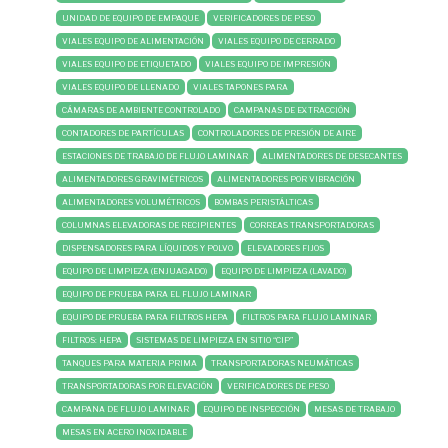
UNIDAD DE EQUIPO DE EMPAQUE
VERIFICADORES DE PESO
VIALES EQUIPO DE ALIMENTACIÓN
VIALES EQUIPO DE CERRADO
VIALES EQUIPO DE ETIQUETADO
VIALES EQUIPO DE IMPRESIÓN
VIALES EQUIPO DE LLENADO
VIALES TAPONES PARA
CÁMARAS DE AMBIENTE CONTROLADO
CAMPANAS DE EXTRACCIÓN
CONTADORES DE PARTÍCULAS
CONTROLADORES DE PRESIÓN DE AIRE
ESTACIONES DE TRABAJO DE FLUJO LAMINAR
ALIMENTADORES DE DESECANTES
ALIMENTADORES GRAVIMÉTRICOS
ALIMENTADORES POR VIBRACIÓN
ALIMENTADORES VOLUMÉTRICOS
BOMBAS PERISTÁLTICAS
COLUMNAS ELEVADORAS DE RECIPIENTES
CORREAS TRANSPORTADORAS
DISPENSADORES PARA LÍQUIDOS Y POLVO
ELEVADORES FIJOS
EQUIPO DE LIMPIEZA (ENJUAGADO)
EQUIPO DE LIMPIEZA (LAVADO)
EQUIPO DE PRUEBA PARA EL FLUJO LAMINAR
EQUIPO DE PRUEBA PARA FILTROS HEPA
FILTROS PARA FLUJO LAMINAR
FILTROS: HEPA
SISTEMAS DE LIMPIEZA EN SITIO “CIP”
TANQUES PARA MATERIA PRIMA
TRANSPORTADORAS NEUMÁTICAS
TRANSPORTADORAS POR ELEVACIÓN
VERIFICADORES DE PESO
CAMPANA DE FLUJO LAMINAR
EQUIPO DE INSPECCIÓN
MESAS DE TRABAJO
MESAS EN ACERO INOXIDABLE