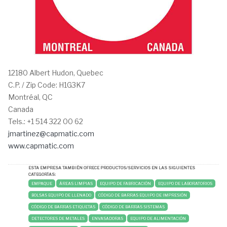
12180 Albert Hudon, Quebec
C.P. / Zip Code:
H1G3K7
Montréal, QC
Canada
Tels.:
+1 514 322 00 62
jmartinez@capmatic.com
www.capmatic.com
ESTA EMPRESA TAMBIÉN OFRECE PRODUCTOS/SERVICIOS EN LAS SIGUIENTES
CATEGORÍAS:
EMPAQUE
ÁREAS LIMPIAS
EQUIPO DE FABRICACIÓN
EQUIPO DE LABORATORIOS
BOLSAS EQUIPO DE LLENADO
CÓDIGO DE BARRAS EQUIPO DE IMPRESIÓN
CÓDIGO DE BARRAS ETIQUETAS
CÓDIGO DE BARRAS SISTEMAS
DETECTORES DE METALES
ENVASADORAS
EQUIPO DE ALIMENTACIÓN