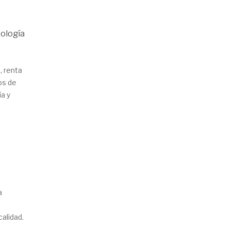
ología
, renta
os de
a y
a
calidad.